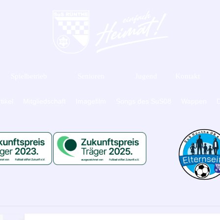
Spielbetrieb
Senioren
Jugend
Kontakt
tikel
Mitgliedschaft
Imagefilm
Songs des SuS08
Wappen
D