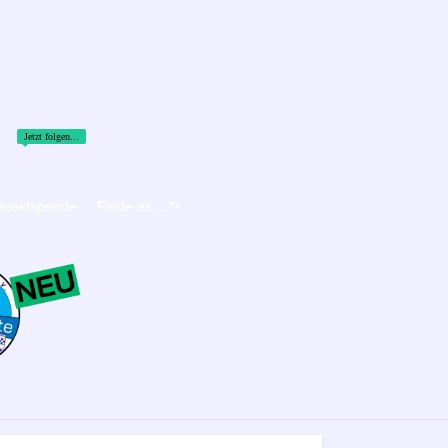
Jetzt folgen...
irektspende
Finde es... 🐾