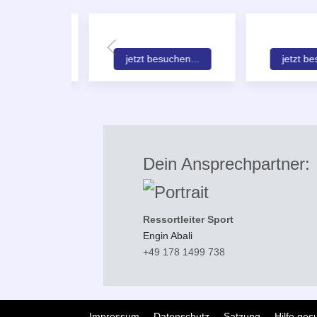
esuchen...
jetzt besuchen...
jetzt be
Dein Ansprechpartner:
Ressortleiter Sport
Engin Abali
+49 178 1499 738
Impressum
Datenschutz
Satzung
Hilfe ges