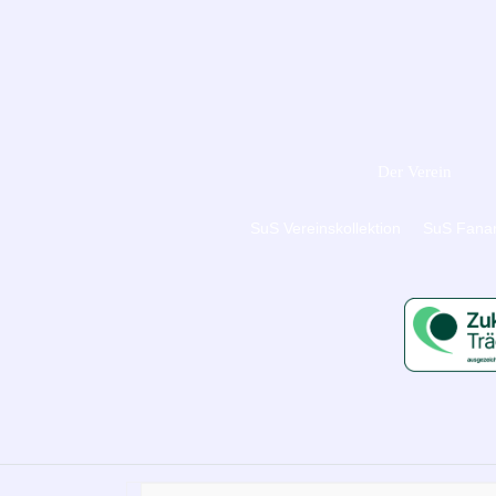
Der Verein
SuS Vereinskollektion
SuS Fanar