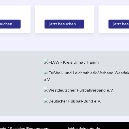
suchen...
jetzt besuchen...
jetzt be
ucht / Soziales Engagement
ichbindeinauto.de