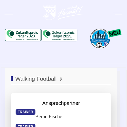
Mobile Menu Toggle
Off-
Walking Football 🚶
Ansprechpartner
TRAINER
Bernd Fischer
TRAINER