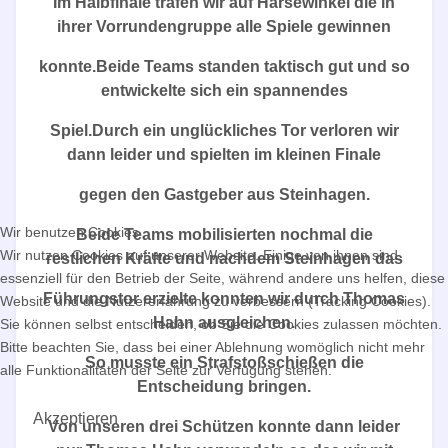
Im Halbfinale trafen wir auf Harsewinkel die in
ihrer Vorrundengruppe alle Spiele gewinnen
konnte.Beide Teams standen taktisch gut und so
entwickelte sich ein spannendes
Spiel.Durch ein unglückliches Tor verloren wir
dann leider und spielten im kleinen Finale
gegen den Gastgeber aus Steinhagen.
Wir benutzen Cookies
Beide Teams mobilisierten nochmal die
Wir nutzen Cookies auf unserer Website. Einige von ihnen sind
restlichen Kräfte und nachdem Steinhagen das
essenziell für den Betrieb der Seite, während andere uns helfen, diese
Führungstor erzielte konnten wir durch Thomas
Website und die Nutzererfahrung zu verbessern (Tracking Cookies).
Hahn ausgleichen.
Sie können selbst entscheiden, ob Sie die Cookies zulassen möchten.
Bitte beachten Sie, dass bei einer Ablehnung womöglich nicht mehr
So musste ein Strafstoßschießen die
alle Funktionalitäten der Seite zur Verfügung stehen.
Entscheidung bringen.
Akzeptieren
Von unseren drei Schützen konnte dann leider