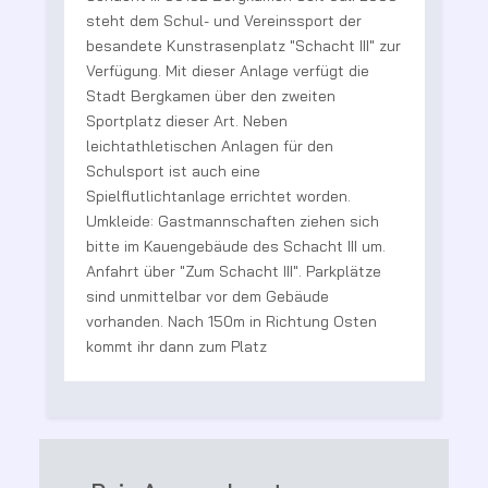
steht dem Schul- und Vereinssport der
besandete Kunstrasenplatz "Schacht III" zur
t
Verfügung. Mit dieser Anlage verfügt die
Stadt Bergkamen über den zweiten
R
Sportplatz dieser Art. Neben
V
leichtathletischen Anlagen für den
B
Schulsport ist auch eine
g
Spielflutlichtanlage errichtet worden.
e
Umkleide: Gastmannschaften ziehen sich
bitte im Kauengebäude des Schacht III um.
te
Anfahrt über "Zum Schacht III". Parkplätze
sind unmittelbar vor dem Gebäude
vorhanden. Nach 150m in Richtung Osten
kommt ihr dann zum Platz