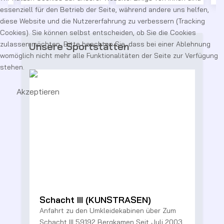
essenziell für den Betrieb der Seite, während andere uns helfen,
diese Website und die Nutzererfahrung zu verbessern (Tracking
Cookies). Sie können selbst entscheiden, ob Sie die Cookies
zulassen möchten. Bitte beachten Sie, dass bei einer Ablehnung
Unsere Sportstätten
womöglich nicht mehr alle Funktionalitäten der Seite zur Verfügung
stehen.
Akzeptieren
Schacht III (KUNSTRASEN)
Anfahrt zu den Umkleidekabinen über Zum
2
Schacht III 59192 Bergkamen Seit Juli 2003