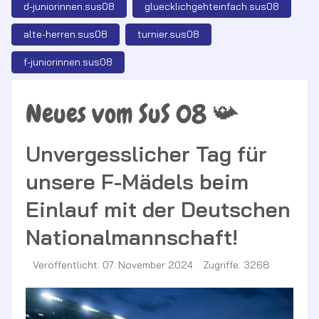
d-juniorinnen.sus08
gluecklichgehteinfach.sus08
alte-herren.sus08
turnier.sus08
f-juniorinnen.sus08
Neues vom SuS 08 📯
Unvergesslicher Tag für
unsere F-Mädels beim
Einlauf mit der Deutschen
Nationalmannschaft!
Veröffentlicht: 07. November 2024
Zugriffe: 3268