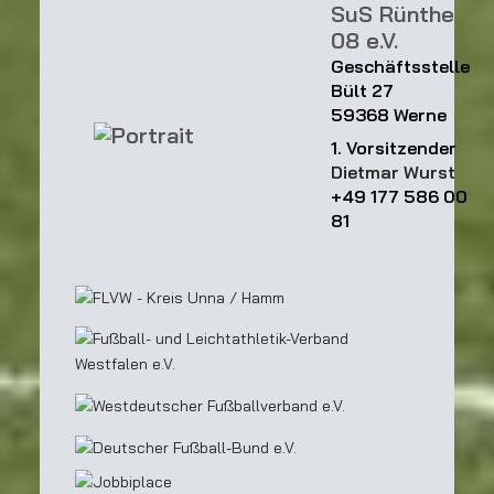
SuS Rünthe
08 e.V.
Geschäftsstelle
Bült 27
59368 Werne
1. Vorsitzender
Dietmar Wurst
+49 177 586 00
81