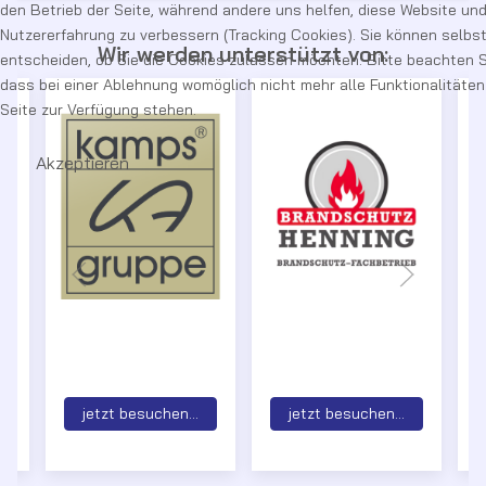
den Betrieb der Seite, während andere uns helfen, diese Website und
Nutzererfahrung zu verbessern (Tracking Cookies). Sie können selbs
Wir werden unterstützt von:
entscheiden, ob Sie die Cookies zulassen möchten. Bitte beachten S
dass bei einer Ablehnung womöglich nicht mehr alle Funktionalitäten
Seite zur Verfügung stehen.
Akzeptieren
jetzt besuchen...
jetzt besuchen...