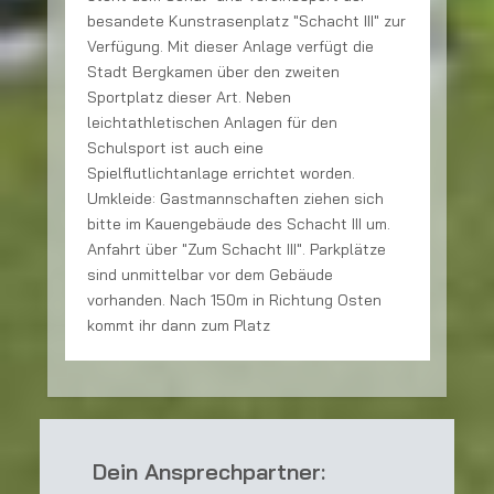
besandete Kunstrasenplatz "Schacht III" zur
t
Verfügung. Mit dieser Anlage verfügt die
Stadt Bergkamen über den zweiten
R
Sportplatz dieser Art. Neben
V
leichtathletischen Anlagen für den
B
Schulsport ist auch eine
g
Spielflutlichtanlage errichtet worden.
e
Umkleide: Gastmannschaften ziehen sich
bitte im Kauengebäude des Schacht III um.
te
Anfahrt über "Zum Schacht III". Parkplätze
sind unmittelbar vor dem Gebäude
vorhanden. Nach 150m in Richtung Osten
kommt ihr dann zum Platz
Dein Ansprechpartner: