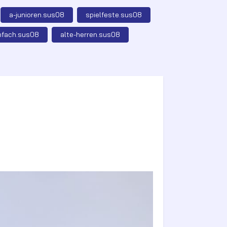
a-junioren.sus08
spielfeste.sus08
nfach.sus08
alte-herren.sus08