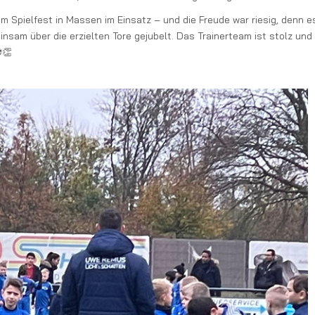
pielfest in Massen im Einsatz – und die Freude war riesig, denn es
sam über die erzielten Tore gejubelt. Das Trainerteam ist stolz und 
⚽👏