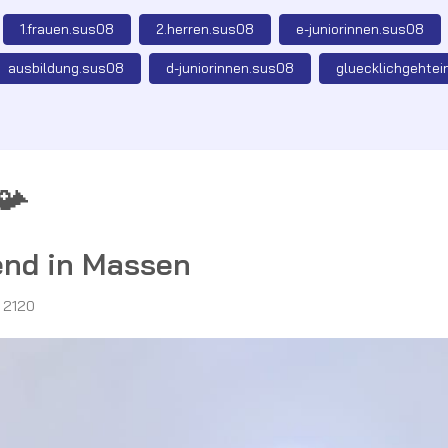
1.frauen.sus08
2.herren.sus08
e-juniorinnen.sus08
ausbildung.sus08
d-juniorinnen.sus08
gluecklichgehtei
📯
end in Massen
: 2120