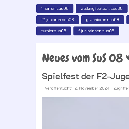
1.herren.sus08
walking.football.sus08
f2-junioren.sus08
g-Junioren.sus08
turnier.sus08
f-juniorinnen.sus08
Neues vom SuS 08 
Spielfest der F2-Jug
Veröffentlicht: 12. November 2024
Zugriffe