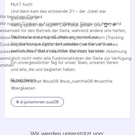
Mut? Auch.
Und dann kam das erlösende 3:1 – der Jubel war
Wir benutzen Cookies
grenzenlos! 🎉
Wir nutzen Cookies auf unserer Website. Einige von ihnen sind
Wenig später der Abpfiff. Der Pokal gehört uns! 🏆🤍💙
essenziell für den Betrieb der Seite, während andere uns helfen,
Die Freude war so groß, dass wir zweimal zur
diese Website und die Nutzererfahrung zu verbessern (Tracking
Siegerehrung aufgefordert werden mussten, ehe wir
Cookies). Sie können selbst entscheiden, ob Sie die Cookies
endlich den Pokal in die Höhe stemmen konnten.
zulassen möchten. Bitte beachten Sie, dass bei einer Ablehnung
womöglich nicht mehr alle Funktionalitäten der Seite zur Verfügung
Ein unvergesslicher Tag für unser Team, unseren Verein
stehen.
und alle, die uns begleitet haben.
Akzeptieren
#einfachheimat #sus08 #sus_ruenthe08 #ruenthe
#bergkamen
# d-juniorinnen.sus08
Wir werden unterstützt von: