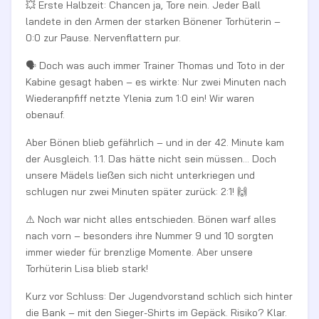
💥 Erste Halbzeit: Chancen ja, Tore nein. Jeder Ball
landete in den Armen der starken Bönener Torhüterin –
0:0 zur Pause. Nervenflattern pur.
🗣 Doch was auch immer Trainer Thomas und Toto in der
Kabine gesagt haben – es wirkte: Nur zwei Minuten nach
Wiederanpfiff netzte Ylenia zum 1:0 ein! Wir waren
obenauf.
Aber Bönen blieb gefährlich – und in der 42. Minute kam
der Ausgleich. 1:1. Das hätte nicht sein müssen... Doch
unsere Mädels ließen sich nicht unterkriegen und
schlugen nur zwei Minuten später zurück: 2:1! 🙌
⚠️ Noch war nicht alles entschieden. Bönen warf alles
nach vorn – besonders ihre Nummer 9 und 10 sorgten
immer wieder für brenzlige Momente. Aber unsere
Torhüterin Lisa blieb stark!
Kurz vor Schluss: Der Jugendvorstand schlich sich hinter
die Bank – mit den Sieger-Shirts im Gepäck. Risiko? Klar.