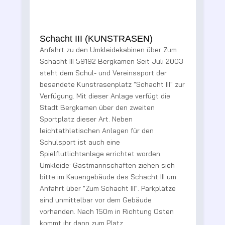
Schacht III (KUNSTRASEN)
Anfahrt zu den Umkleidekabinen über Zum
2
Schacht III 59192 Bergkamen Seit Juli 2003
steht dem Schul- und Vereinssport der
besandete Kunstrasenplatz "Schacht III" zur
t
Verfügung. Mit dieser Anlage verfügt die
Stadt Bergkamen über den zweiten
R
Sportplatz dieser Art. Neben
V
leichtathletischen Anlagen für den
B
Schulsport ist auch eine
g
Spielflutlichtanlage errichtet worden.
e
Umkleide: Gastmannschaften ziehen sich
bitte im Kauengebäude des Schacht III um.
te
Anfahrt über "Zum Schacht III". Parkplätze
sind unmittelbar vor dem Gebäude
vorhanden. Nach 150m in Richtung Osten
kommt ihr dann zum Platz