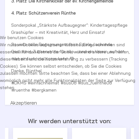
3. Platz: Die Kirchenkicker der ev. Kirchengemeinde
4. Platz: Schützenverein Rünthe
Sonderpokal „Stärkste Aufbaugegner“: Kindertagespflege
Grashüpfer – mit Kreativität, Herz und Einsatz!
Wir benutzen Cookies
So viele tolle Begegnungen, faire Spiele, lachende
Wir nutzen Cookies auf unserer Website. Einige von ihnen sind
Gesichter, Zuckerwatte für alle – und ein Verein, auf den
essenziell für den Betrieb der Seite, während andere uns helfen,
man einfach stolz sein kann. 💚
diese Website und die Nutzererfahrung zu verbessern (Tracking
Cookies). Sie können selbst entscheiden, ob Sie die Cookies
Danke, Rünthe!
zulassen möchten. Bitte beachten Sie, dass bei einer Ablehnung
womöglich nicht mehr alle Funktionalitäten der Seite zur Verfügung
#DKMS #einfachheimat #sus08 #sus_ruenthe08
stehen.
#ruenthe #bergkamen
Akzeptieren
Wir werden unterstützt von: