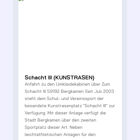
Schacht III (KUNSTRASEN)
Anfahrt zu den Umkleidekabinen über Zum
2
Schacht III 59192 Bergkamen Seit Juli 2003
steht dem Schul- und Vereinssport der
besandete Kunstrasenplatz "Schacht III" zur
t
Verfügung. Mit dieser Anlage verfügt die
Stadt Bergkamen über den zweiten
R
Sportplatz dieser Art. Neben
V
leichtathletischen Anlagen für den
B