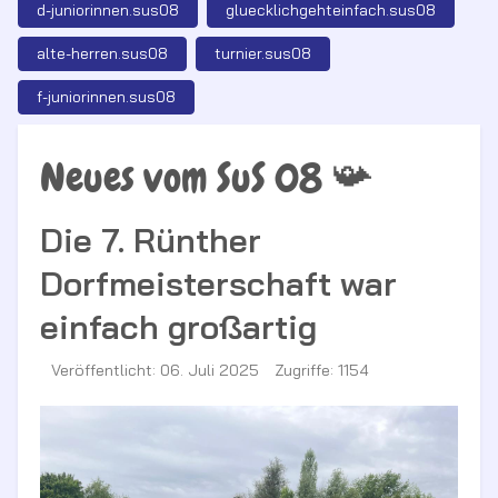
d-juniorinnen.sus08
gluecklichgehteinfach.sus08
alte-herren.sus08
turnier.sus08
f-juniorinnen.sus08
Neues vom SuS 08 📯
Die 7. Rünther
Dorfmeisterschaft war
einfach großartig
Veröffentlicht: 06. Juli 2025
Zugriffe: 1154