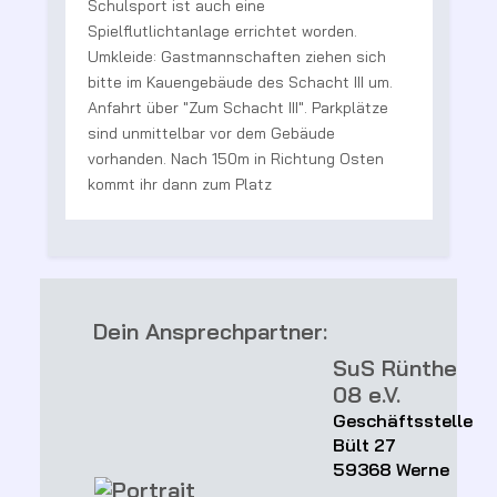
Schulsport ist auch eine
g
Spielflutlichtanlage errichtet worden.
e
Umkleide: Gastmannschaften ziehen sich
bitte im Kauengebäude des Schacht III um.
te
Anfahrt über "Zum Schacht III". Parkplätze
sind unmittelbar vor dem Gebäude
vorhanden. Nach 150m in Richtung Osten
kommt ihr dann zum Platz
Dein Ansprechpartner:
SuS Rünthe
08 e.V.
Geschäftsstelle
Bült 27
59368 Werne