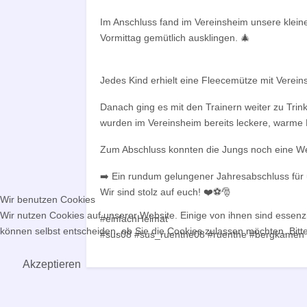
Im Anschluss fand im Vereinsheim unsere kleine
Vormittag gemütlich ausklingen. 🎄
Jedes Kind erhielt eine Fleecemütze mit Vereins
Danach ging es mit den Trainern weiter zu Trin
wurden im Vereinsheim bereits leckere, warme 
Zum Abschluss konnten die Jungs noch eine Wei
➡️ Ein rundum gelungener Jahresabschluss für
Wir sind stolz auf euch! ❤️⚽🎅
Wir benutzen Cookies
Wir nutzen Cookies auf unserer Website. Einige von ihnen sind essenzi
#einfachHeimat
können selbst entscheiden, ob Sie die Cookies zulassen möchten. Bitte
#sus08 #sus_ruenthe08 #ruenthe #bergkamen
Akzeptieren