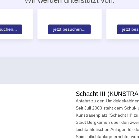
Wir werden unterstützt von:
suchen...
jetzt besuchen...
jetzt be
Schacht III (KUNSTR
Anfahrt zu den Umkleidekabine
Seit Juli 2003 steht dem Schul-
Kunstrasenplatz "Schacht III" zu
Stadt Bergkamen über den zweit
leichtathletischen Anlagen für d
Spielflutlichtanlage errichtet 