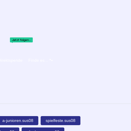
Jetzt folgen...
irektspende
Finde es... 🐾
a-junioren.sus08
spielfeste.sus08