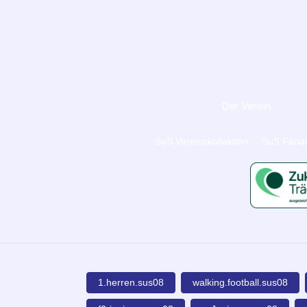
Der Verein
SuS Vereinskollektion
SuS Fanar
1.herren.sus08
walking.football.sus08