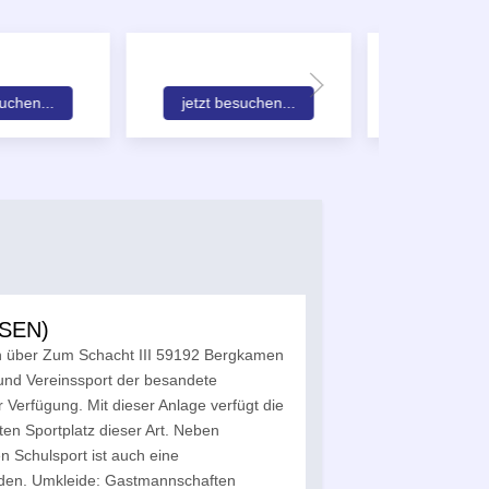
suchen...
jetzt besuchen...
jetzt bes
ASEN)
n über Zum Schacht III 59192 Bergkamen
 und Vereinssport der besandete
r Verfügung. Mit dieser Anlage verfügt die
en Sportplatz dieser Art. Neben
en Schulsport ist auch eine
worden. Umkleide: Gastmannschaften