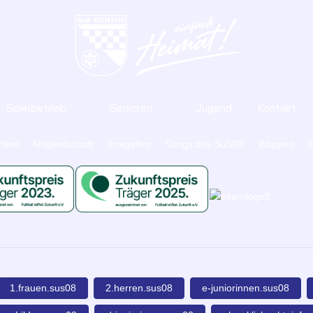
Spielbetrieb
Senioren
Jugend
Kontakt
tikel
Mitgliedschaft
Imagefilm
Songs des SuS08
Wappen
D
1.frauen.sus08
2.herren.sus08
e-juniorinnen.sus08