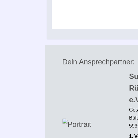
tzproblemen
 Sportlerklause
Dein Ansprechpartner:
S
Rü
e.
Ges
Bült
593
1. 