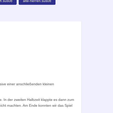
ch.sus08
alte-herren.sus08
usive einer anschließenden kleinen
ge. In der zweiten Halbzeit klappte es dann zum
icht machten. Am Ende konnten wir das Spiel