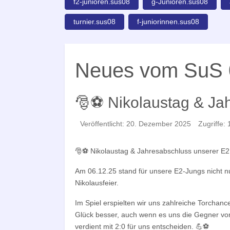
f2-junioren.sus08
g-Junioren.sus08
turnier.sus08
f-juniorinnen.sus08
Neues vom SuS 
🎅⚽ Nikolaustag & Ja
Veröffentlicht: 20. Dezember 2025
Zugriffe:
🎅⚽ Nikolaustag & Jahresabschluss unserer E
Am 06.12.25 stand für unsere E2-Jungs nicht nu
Nikolausfeier.
Im Spiel erspielten wir uns zahlreiche Torchanc
Glück besser, auch wenn es uns die Gegner vom
verdient mit 2:0 für uns entscheiden. 💪⚽