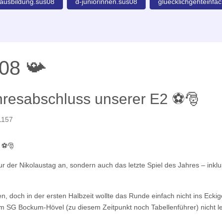
ausbildung.sus08
d-juniorinnen.sus08
gluecklichgehteinfa
08 📯
hresabschluss unserer E2 ⚽🎅
 1157
2 ⚽🎅
r der Nikolaustag an, sondern auch das letzte Spiel des Jahres – inkl
en, doch in der ersten Halbzeit wollte das Runde einfach nicht ins Ecki
 SG Bockum-Hövel (zu diesem Zeitpunkt noch Tabellenführer) nicht le