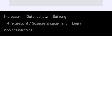
Impressum
Datenschutz
Satzung
Hilfe gesucht / Soziales Engagement
Login
ichbindeinauto.de