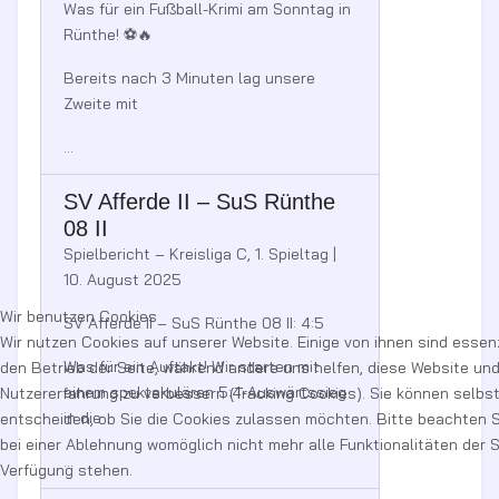
Was für ein Fußball-Krimi am Sonntag in
Rünthe! ⚽🔥
Bereits nach 3 Minuten lag unsere
Zweite mit
...
SV Afferde II – SuS Rünthe
08 II
Spielbericht – Kreisliga C, 1. Spieltag |
10. August 2025
Wir benutzen Cookies
SV Afferde II – SuS Rünthe 08 II: 4:5
Wir nutzen Cookies auf unserer Website. Einige von ihnen sind essenz
Was für ein Auftakt! Wir starten mit
den Betrieb der Seite, während andere uns helfen, diese Website und
einem spektakulären 5:4-Auswärtssieg
Nutzererfahrung zu verbessern (Tracking Cookies). Sie können selbs
in die
entscheiden, ob Sie die Cookies zulassen möchten. Bitte beachten S
bei einer Ablehnung womöglich nicht mehr alle Funktionalitäten der S
...
Verfügung stehen.