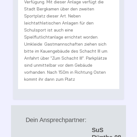
t
Verfügung. Mit dieser Anlage verfügt die
Stadt Bergkamen über den zweiten
R
Sportplatz dieser Art. Neben
V
leichtathletischen Anlagen für den
B
Schulsport ist auch eine
g
Spielflutlichtanlage errichtet worden.
e
Umkleide: Gastmannschaften ziehen sich
bitte im Kauengebäude des Schacht III um.
te
Anfahrt über "Zum Schacht III". Parkplätze
sind unmittelbar vor dem Gebäude
vorhanden. Nach 150m in Richtung Osten
kommt ihr dann zum Platz
Dein Ansprechpartner:
SuS