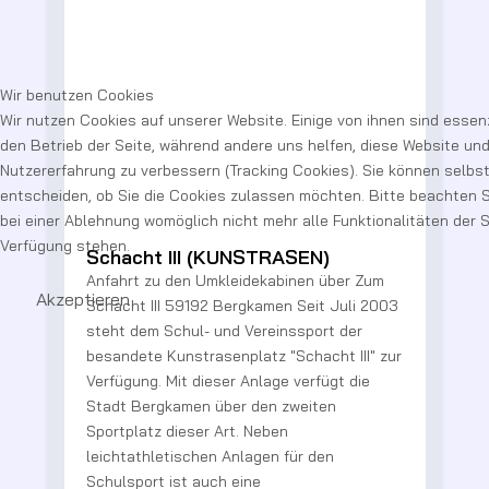
Wir benutzen Cookies
Wir nutzen Cookies auf unserer Website. Einige von ihnen sind essenz
den Betrieb der Seite, während andere uns helfen, diese Website und
Nutzererfahrung zu verbessern (Tracking Cookies). Sie können selbs
entscheiden, ob Sie die Cookies zulassen möchten. Bitte beachten S
bei einer Ablehnung womöglich nicht mehr alle Funktionalitäten der S
Verfügung stehen.
Schacht III (KUNSTRASEN)
Anfahrt zu den Umkleidekabinen über Zum
Akzeptieren
2
Schacht III 59192 Bergkamen Seit Juli 2003
steht dem Schul- und Vereinssport der
besandete Kunstrasenplatz "Schacht III" zur
t
Verfügung. Mit dieser Anlage verfügt die
Stadt Bergkamen über den zweiten
R
Sportplatz dieser Art. Neben
V
leichtathletischen Anlagen für den
B
Schulsport ist auch eine