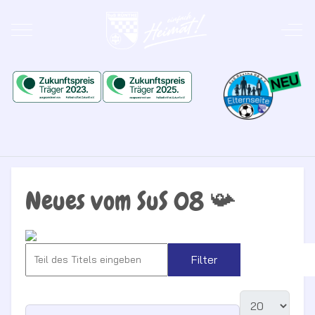
Mobile Menu Toggle
Off-
Neues vom SuS 08 📯
Filter
Zurückse