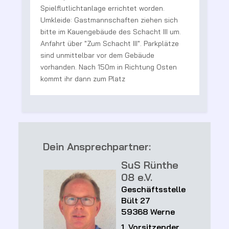
g
Spielflutlichtanlage errichtet worden.
e
Umkleide: Gastmannschaften ziehen sich
bitte im Kauengebäude des Schacht III um.
te
Anfahrt über "Zum Schacht III". Parkplätze
sind unmittelbar vor dem Gebäude
vorhanden. Nach 150m in Richtung Osten
kommt ihr dann zum Platz
Dein Ansprechpartner:
SuS Rünthe
08 e.V.
Geschäftsstelle
Bült 27
59368 Werne
1. Vorsitzender