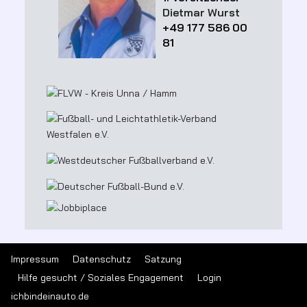
Dietmar Wurst
+49 177 586 00
81
Impressum
Datenschutz
Satzung
Hilfe gesucht / Soziales Engagement
Login
ichbindeinauto.de