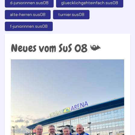
d-juniorinnen.sus08
gluecklichgehteinfach.sus08
alte-herren.sus08
turnier.sus08
f-juniorinnen.sus08
Neues vom SuS 08 📯