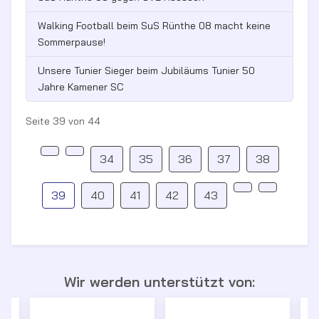
Walking Football beim SuS Rünthe 08 macht keine
Sommerpause!
Unsere Tunier Sieger beim Jubiläums Tunier 50
Jahre Kamener SC
Seite 39 von 44
34
35
36
37
38
39
40
41
42
43
Wir werden unterstützt von: